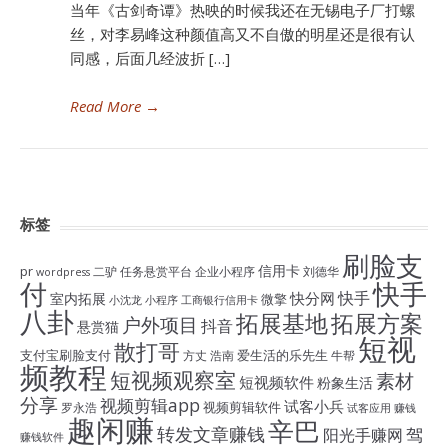
当年《古剑奇谭》热映的时候我还在无锡电子厂打螺
丝，对李易峰这种颜值高又不自傲的明星还是很有认
同感，后面几经波折 […]
Read More
→
标签
刷脸支
信用卡
pr
二驴
任务悬赏平台
企业小程序
刘德华
wordpress
付
快手
快手
快分网
室内拓展
微擎
小沈龙
小程序
工商银行信用卡
八卦
拓展基地
拓展方案
户外项目
抖音
悬赏猫
短视
散打哥
支付宝刷脸支付
爱生活的乐先生
方丈
浩南
牛帮
频教程
短视频观察室
素材
短视频软件
粉象生活
分享
视频剪辑app
试客小兵
视频剪辑软件
罗永浩
试客应用
赚钱
趣闲赚
辛巴
转发文章赚钱
驾
阳光手赚网
赚钱软件