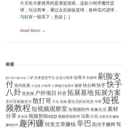
今天给大家推荐的是灌篮游戏，这款小程序魔性篮
球，玩法简单，通过点击操纵篮球，各种花式进球，
与好友一较高下；热血 […]
Read More
→
标签
刷脸支
信用卡
pr
二驴
任务悬赏平台
企业小程序
刘德华
wordpress
付
快手
快手
快分网
室内拓展
微擎
小沈龙
小程序
工商银行信用卡
八卦
拓展基地
拓展方案
户外项目
抖音
悬赏猫
短视
散打哥
支付宝刷脸支付
爱生活的乐先生
方丈
浩南
牛帮
频教程
短视频观察室
素材
短视频软件
粉象生活
分享
视频剪辑app
试客小兵
视频剪辑软件
罗永浩
试客应用
赚钱
趣闲赚
辛巴
转发文章赚钱
驾
阳光手赚网
赚钱软件