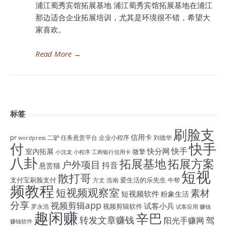
浦江蜀秀宾馆拓展基地 浦江蜀秀宾馆拓展基地在浦江
那边适合企业拓展培训，尤其是环境很不错，希望大
家喜欢。
Read More
→
标签
刷脸支
信用卡
pr
二驴
任务悬赏平台
企业小程序
刘德华
wordpress
付
快手
快手
快分网
室内拓展
微擎
小沈龙
小程序
工商银行信用卡
八卦
拓展基地
拓展方案
户外项目
抖音
悬赏猫
短视
散打哥
支付宝刷脸支付
爱生活的乐先生
方丈
浩南
牛帮
频教程
短视频观察室
素材
短视频软件
粉象生活
分享
视频剪辑app
试客小兵
视频剪辑软件
罗永浩
试客应用
赚钱
趣闲赚
辛巴
转发文章赚钱
驾
阳光手赚网
赚钱软件