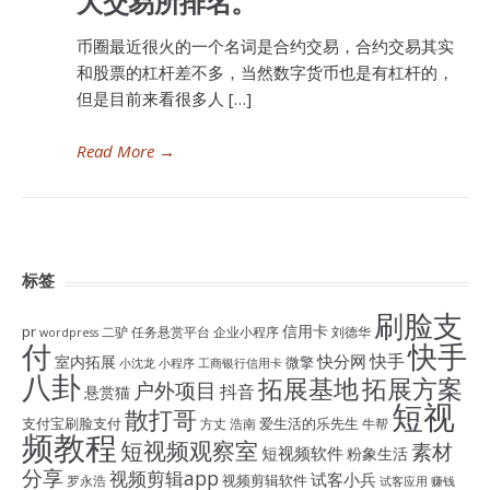
大交易所排名。
币圈最近很火的一个名词是合约交易，合约交易其实
和股票的杠杆差不多，当然数字货币也是有杠杆的，
但是目前来看很多人 […]
Read More
→
标签
刷脸支
信用卡
pr
二驴
任务悬赏平台
企业小程序
刘德华
wordpress
付
快手
快手
快分网
室内拓展
微擎
小沈龙
小程序
工商银行信用卡
八卦
拓展基地
拓展方案
户外项目
抖音
悬赏猫
短视
散打哥
支付宝刷脸支付
爱生活的乐先生
方丈
浩南
牛帮
频教程
短视频观察室
素材
短视频软件
粉象生活
分享
视频剪辑app
试客小兵
视频剪辑软件
罗永浩
试客应用
赚钱