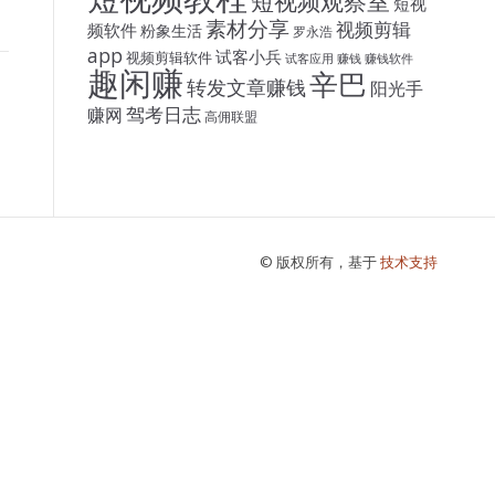
短视频观察室
短视
素材分享
视频剪辑
频软件
粉象生活
罗永浩
app
试客小兵
视频剪辑软件
试客应用
赚钱
赚钱软件
趣闲赚
辛巴
转发文章赚钱
阳光手
驾考日志
赚网
高佣联盟
© 版权所有，基于
技术支持