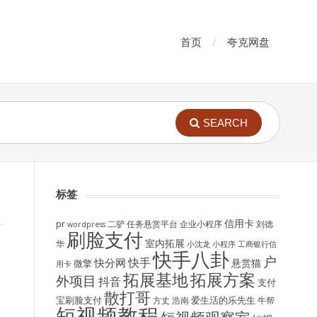
首页
夸克网盘
SEARCH
标签
信用卡
pr
二驴
任务悬赏平台
企业小程序
刘德
wordpress
刷脸支付
室内拓展
华
小沈龙
小程序
工商银行信
快手八卦
户
快手
快分网
悬赏猫
微擎
用卡
拓展基地
拓展方案
外项目
抖音
支付
散打哥
宝刷脸支付
爱生活的乐先生
方丈
浩南
牛帮
短视频教程