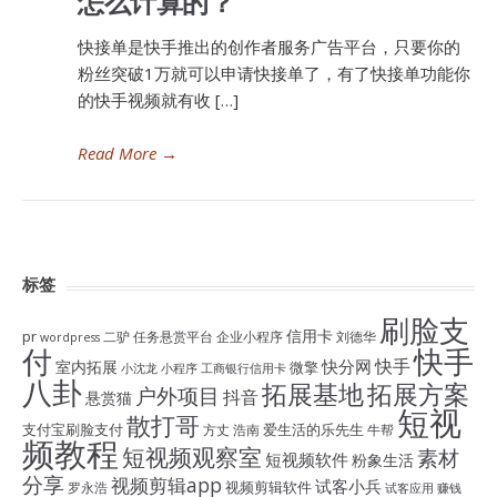
怎么计算的？
快接单是快手推出的创作者服务广告平台，只要你的
粉丝突破1万就可以申请快接单了，有了快接单功能你
的快手视频就有收 […]
Read More
→
标签
刷脸支
信用卡
pr
二驴
任务悬赏平台
企业小程序
刘德华
wordpress
付
快手
快手
快分网
室内拓展
微擎
小沈龙
小程序
工商银行信用卡
八卦
拓展基地
拓展方案
户外项目
抖音
悬赏猫
短视
散打哥
支付宝刷脸支付
爱生活的乐先生
方丈
浩南
牛帮
频教程
短视频观察室
素材
短视频软件
粉象生活
分享
视频剪辑app
试客小兵
视频剪辑软件
罗永浩
试客应用
赚钱