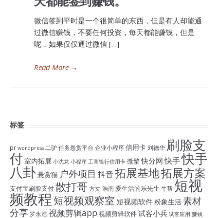
天都能签到赚钱。
微信签到平时是一个很简单的东西，但是有人却能通
过微信赚钱，不要任何投资，每天都能赚钱，但是
呢，如果仅仅通过微信 […]
Read More
→
标签
刷脸支
信用卡
pr
二驴
任务悬赏平台
企业小程序
刘德华
wordpress
付
快手
快手
快分网
室内拓展
微擎
小沈龙
小程序
工商银行信用卡
八卦
拓展基地
拓展方案
户外项目
抖音
悬赏猫
短视
散打哥
支付宝刷脸支付
爱生活的乐先生
方丈
浩南
牛帮
频教程
短视频观察室
素材
短视频软件
粉象生活
分享
视频剪辑app
试客小兵
视频剪辑软件
罗永浩
试客应用
赚钱