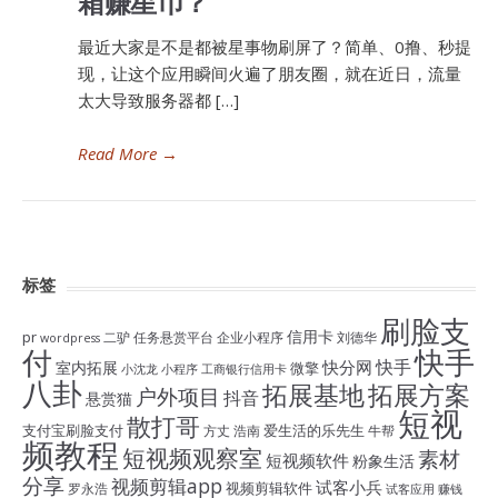
箱赚星币？
最近大家是不是都被星事物刷屏了？简单、0撸、秒提
现，让这个应用瞬间火遍了朋友圈，就在近日，流量
太大导致服务器都 […]
Read More
→
标签
刷脸支
信用卡
pr
二驴
任务悬赏平台
企业小程序
刘德华
wordpress
付
快手
快手
快分网
室内拓展
微擎
小沈龙
小程序
工商银行信用卡
八卦
拓展基地
拓展方案
户外项目
抖音
悬赏猫
短视
散打哥
支付宝刷脸支付
爱生活的乐先生
方丈
浩南
牛帮
频教程
短视频观察室
素材
短视频软件
粉象生活
分享
视频剪辑app
试客小兵
视频剪辑软件
罗永浩
试客应用
赚钱