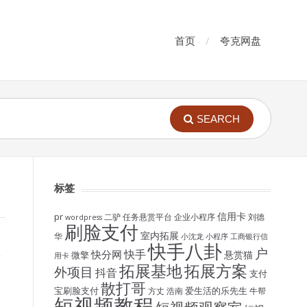
首页
夸克网盘
SEARCH
标签
信用卡
pr
二驴
任务悬赏平台
企业小程序
刘德
wordpress
刷脸支付
室内拓展
华
小沈龙
小程序
工商银行信
快手八卦
户
快手
快分网
悬赏猫
微擎
用卡
拓展基地
拓展方案
外项目
抖音
支付
散打哥
宝刷脸支付
爱生活的乐先生
方丈
浩南
牛帮
短视频教程