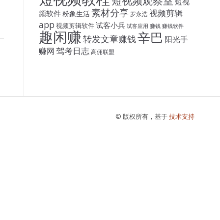
短视频观察室
短视
素材分享
视频剪辑
频软件
粉象生活
罗永浩
app
试客小兵
视频剪辑软件
试客应用
赚钱
赚钱软件
趣闲赚
辛巴
转发文章赚钱
阳光手
驾考日志
赚网
高佣联盟
© 版权所有，基于
技术支持