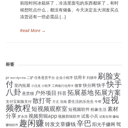
前段时间冰箱坏了，冷冻里面屯的东西都坏了，有时
候想吃点什么，都没有储备。今天决定去大润发买点
冻货还有一些必需品 […]
Read More
→
标签
刷脸支
信用卡
pr
二驴
任务悬赏平台
企业小程序
刘德华
wordpress
付
快手
快手
快分网
室内拓展
微擎
小沈龙
小程序
工商银行信用卡
八卦
拓展基地
拓展方案
户外项目
抖音
悬赏猫
短视
散打哥
支付宝刷脸支付
爱生活的乐先生
方丈
浩南
牛帮
频教程
短视频观察室
素材
短视频软件
粉象生活
分享
视频剪辑app
试客小兵
视频剪辑软件
罗永浩
试客应用
赚钱
趣闲赚
辛巴
转发文章赚钱
驾
阳光手赚网
赚钱软件