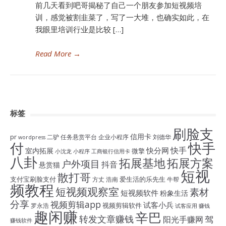
前几天看到吧哥揭秘了自己一个朋友参加短视频培
训，感觉被割韭菜了，写了一大堆，也确实如此，在
我眼里培训行业是比较 […]
Read More
→
标签
刷脸支
信用卡
pr
二驴
任务悬赏平台
企业小程序
刘德华
wordpress
付
快手
快手
快分网
室内拓展
微擎
小沈龙
小程序
工商银行信用卡
八卦
拓展基地
拓展方案
户外项目
抖音
悬赏猫
短视
散打哥
支付宝刷脸支付
爱生活的乐先生
方丈
浩南
牛帮
频教程
短视频观察室
素材
短视频软件
粉象生活
分享
视频剪辑app
试客小兵
视频剪辑软件
罗永浩
试客应用
赚钱
趣闲赚
辛巴
转发文章赚钱
驾
阳光手赚网
赚钱软件