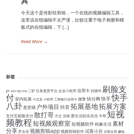
具
今天这个是传影轻剪辑，一个在线的视频编辑工具，
这里说在线编辑不太严谨，比较注重于电子相册和模
板式的在线编辑，下 […]
Read More
→
标签
刷脸支
信用卡
pr
二驴
任务悬赏平台
企业小程序
刘德华
wordpress
付
快手
快手
快分网
室内拓展
微擎
小沈龙
小程序
工商银行信用卡
八卦
拓展基地
拓展方案
户外项目
抖音
悬赏猫
短视
散打哥
支付宝刷脸支付
爱生活的乐先生
方丈
浩南
牛帮
频教程
短视频观察室
素材
短视频软件
粉象生活
分享
视频剪辑app
试客小兵
视频剪辑软件
罗永浩
试客应用
赚钱