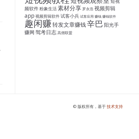
短视频观察室
短视
素材分享
视频剪辑
频软件
粉象生活
罗永浩
app
试客小兵
视频剪辑软件
试客应用
赚钱
赚钱软件
趣闲赚
辛巴
转发文章赚钱
阳光手
驾考日志
赚网
高佣联盟
现
© 版权所有，基于
技术支持