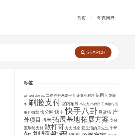
首页
夸克网盘
SEARCH
标签
信用卡
pr
二驴
任务悬赏平台
企业小程序
刘德
wordpress
刷脸支付
室内拓展
华
小沈龙
小程序
工商银行信
快手八卦
户
快手
快分网
悬赏猫
微擎
用卡
拓展基地
拓展方案
外项目
抖音
支付
散打哥
宝刷脸支付
爱生活的乐先生
方丈
浩南
牛帮
短视频教程