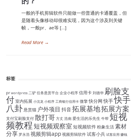
的？
一般的手机剪辑软件只能做一些普通的卡通覆盖，但
是随着头像移动却很难实现，因为这个涉及到关键
帧，一般pr、ae等 […]
Read More
→
标签
刷脸支
信用卡
pr
二驴
任务悬赏平台
企业小程序
刘德华
wordpress
付
快手
快手
快分网
室内拓展
微擎
小沈龙
小程序
工商银行信用卡
八卦
拓展基地
拓展方案
户外项目
抖音
悬赏猫
短视
散打哥
支付宝刷脸支付
爱生活的乐先生
方丈
浩南
牛帮
频教程
短视频观察室
素材
短视频软件
粉象生活
分享
视频剪辑app
试客小兵
视频剪辑软件
罗永浩
试客应用
赚钱