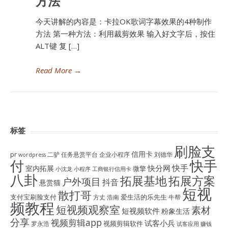
方法
今天讲解的内容是：卡拉OK歌词字幕效果的4种制作
方法 第一种方法：利用裁剪效果 输入好文字后，按住
ALT键 复 […]
Read More
→
标签
刷脸支
信用卡
pr
二驴
任务悬赏平台
企业小程序
刘德华
wordpress
付
快手
快手
快分网
室内拓展
微擎
小沈龙
小程序
工商银行信用卡
八卦
拓展基地
拓展方案
户外项目
抖音
悬赏猫
短视
散打哥
支付宝刷脸支付
爱生活的乐先生
方丈
浩南
牛帮
频教程
短视频观察室
素材
短视频软件
粉象生活
分享
视频剪辑app
试客小兵
视频剪辑软件
罗永浩
试客应用
赚钱