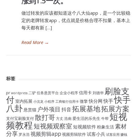
涨到1.5一次。
做过转发的应该都知道这个八大仙app，是一个比较稳
定的老牌转发app，优点就是价格合理不扣量，基本上
每天都有新 […]
Read More
→
标签
刷脸支
信用卡
pr
二驴
任务悬赏平台
企业小程序
刘德华
wordpress
付
快手
快手
快分网
室内拓展
微擎
小沈龙
小程序
工商银行信用卡
八卦
拓展基地
拓展方案
户外项目
抖音
悬赏猫
短视
散打哥
支付宝刷脸支付
爱生活的乐先生
方丈
浩南
牛帮
频教程
短视频观察室
素材
短视频软件
粉象生活
分享
视频剪辑app
试客小兵
视频剪辑软件
罗永浩
试客应用
赚钱