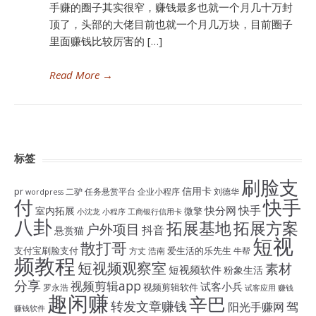
手赚的圈子其实很窄，赚钱最多也就一个月几十万封
顶了，头部的大佬目前也就一个月几万块，目前圈子
里面赚钱比较厉害的 […]
Read More
→
标签
刷脸支
信用卡
pr
二驴
任务悬赏平台
企业小程序
刘德华
wordpress
付
快手
快手
快分网
室内拓展
微擎
小沈龙
小程序
工商银行信用卡
八卦
拓展基地
拓展方案
户外项目
抖音
悬赏猫
短视
散打哥
支付宝刷脸支付
爱生活的乐先生
方丈
浩南
牛帮
频教程
短视频观察室
素材
短视频软件
粉象生活
分享
视频剪辑app
试客小兵
视频剪辑软件
罗永浩
试客应用
赚钱
趣闲赚
辛巴
转发文章赚钱
驾
阳光手赚网
赚钱软件