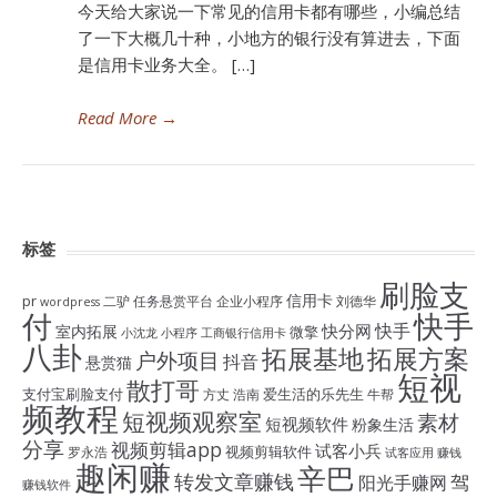
今天给大家说一下常见的信用卡都有哪些，小编总结
了一下大概几十种，小地方的银行没有算进去，下面
是信用卡业务大全。 […]
Read More
→
标签
刷脸支
信用卡
pr
二驴
任务悬赏平台
企业小程序
刘德华
wordpress
付
快手
快手
快分网
室内拓展
微擎
小沈龙
小程序
工商银行信用卡
八卦
拓展基地
拓展方案
户外项目
抖音
悬赏猫
短视
散打哥
支付宝刷脸支付
爱生活的乐先生
方丈
浩南
牛帮
频教程
短视频观察室
素材
短视频软件
粉象生活
分享
视频剪辑app
试客小兵
视频剪辑软件
罗永浩
试客应用
赚钱
趣闲赚
辛巴
转发文章赚钱
驾
阳光手赚网
赚钱软件