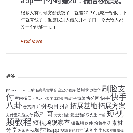
app一个小时赚20，微信秒提现。
很多人有时候突然缺钱了，就差20-30元吃一顿饭，下
午就有钱了，但是找别人借又开不了口，今天给大家
发一个能够一 […]
Read More
→
标签
刷脸支
信用卡
pr
二驴
任务悬赏平台
企业小程序
刘德华
wordpress
付
快手
快手
快分网
室内拓展
微擎
小沈龙
小程序
工商银行信用卡
八卦
拓展基地
拓展方案
户外项目
抖音
悬赏猫
短视
散打哥
支付宝刷脸支付
爱生活的乐先生
方丈
浩南
牛帮
频教程
短视频观察室
素材
短视频软件
粉象生活
分享
视频剪辑app
试客小兵
视频剪辑软件
罗永浩
试客应用
赚钱